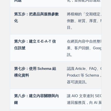
問題
化，並搭配內部連結，分
第五步：把產品與服務參數
將模糊的「交期穩定、經
化
例數、材質、厚度、MOQ
目。
第六步：建立 E-E-A-T 信
在網頁內容中自然整理公
任訊號
果、客戶回饋、Google
訊。
第七步：使用 Schema 結
認識 Article、FAQ、Organi
構化資料
Product 等 Schema，為
器可讀資訊。
第八步：建立內容關聯與內
讓 AIO 文章連到 SEO
鏈
連回服務頁，向 AI 展現