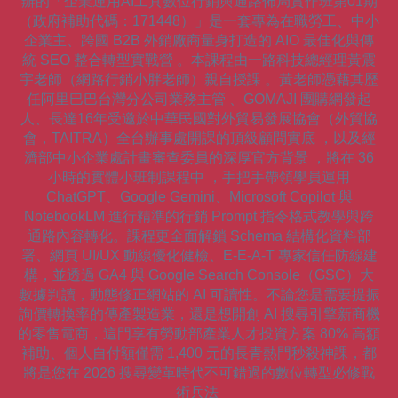
辦的「企業運用AI工具數位行銷與通路佈局實作班第01期
（政府補助代碼：171448）」是一套專為在職勞工、中小
企業主、跨國 B2B 外銷廠商量身打造的 AIO 最佳化與傳
統 SEO 整合轉型實戰營 。本課程由一路科技總經理黃震
宇老師（網路行銷小胖老師）親自授課 。黃老師憑藉其歷
任阿里巴巴台灣分公司業務主管 、GOMAJI 團購網發起
人、長達16年受邀於中華民國對外貿易發展協會（外貿協
會，TAITRA）全台辦事處開課的頂級顧問實底 ，以及經
濟部中小企業處計畫審查委員的深厚官方背景 ，將在 36
小時的實體小班制課程中 ，手把手帶領學員運用
ChatGPT、Google Gemini、Microsoft Copilot 與
NotebookLM 進行精準的行銷 Prompt 指令格式教學與跨
通路內容轉化。課程更全面解鎖 Schema 結構化資料部
署、網頁 UI/UX 動線優化健檢、E-E-A-T 專家信任防線建
構，並透過 GA4 與 Google Search Console（GSC）大
數據判讀，動態修正網站的 AI 可讀性。不論您是需要提振
詢價轉換率的傳產製造業，還是想開創 AI 搜尋引擎新商機
的零售電商，這門享有勞動部產業人才投資方案 80% 高額
補助、個人自付額僅需 1,400 元的長青熱門秒殺神課，都
將是您在 2026 搜尋變革時代不可錯過的數位轉型必修戰
術兵法