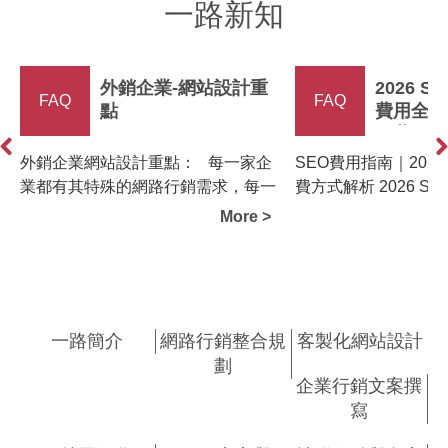
一路新知
外銷企業-網站設計重
2026 
FAQ
FAQ
點
費用全解
司費用、
情比較
外銷企業網站設計重點： 每一家企
SEO費用指南｜2026
Previous
Ne
業都有其特殊的網路行銷需求，每一
費方式解析 2026 S
家都需求都不一樣， 因此網頁的設計
費...
More >
也要一起做調整。 外銷企業網站設
計重點三步驟： ● 網站設計步...
一路簡介
網路行銷整合規
客製化網站設計
劃
企業行銷文案撰
寫