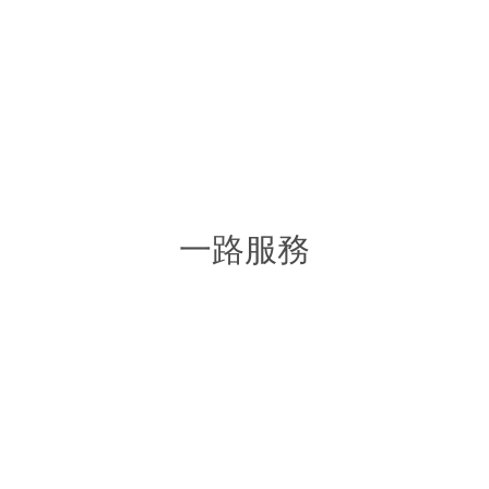
文案怎麼寫？有甚麼內容可以寫？FaceBook文案技巧報你知！
More >
一路服務
網路行銷整合規劃
企業行銷文案撰寫
B2B / B2C
Copywriting