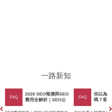
SEO搜尋優化服務
Google商家與口碑
Search Engine
行銷
Optimization
WOM
一路新知
2026 SEO報價與SEO
​你以為
FAQ
FAQ
費用全解析｜SEO公
嗎？客人
司費用、收費方式與行
比價比較
情比較
爭的方式