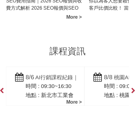
SEO費用指南｜2026 SEO報價與收
你以為客人想要殺價
Previous
Ne
震宇
費方式解析 2026 SEO報價與SEO
客戶比價比較！ 當你
費...
格和價格，就註定把客戶
More >
課程資訊
8/6
8/8
AI行銷課程紀錄｜
桃園AI
時間 : 09:30~16:30
時間 : 09:00
SEO、AEO、GEO與
課程！ AIO 
地點 : 新北市工業會
地點 : 桃園
需求方思維實戰－黃
戰｜桃園市工
Previous
Ne
More >
震宇
震宇老師親