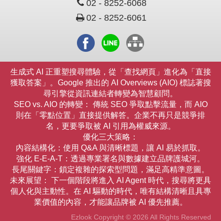
02 - 8252-6068
02 - 8252-6061
生成式 AI 正重塑搜尋體驗，從「查找網頁」進化為「直接
獲取答案」。Google 推出的
AI Overviews (AIO)
標誌著搜
尋引擎從資訊連結者轉變為智慧顧問。
SEO vs. AIO 的轉變：
傳統 SEO 爭取點擊流量，而 AIO
則在「零點位置」直接提供解答。企業不再只是競爭排
名，更要爭取被 AI 引用為權威來源。
優化三大策略：
內容結構化
：使用 Q&A 與清晰標題，讓 AI 易於抓取。
強化 E-E-A-T
：透過專業署名與數據建立品牌護城河。
長尾關鍵字
：鎖定複雜的探索型問題，滿足高精準意圖。
未來展望：
下一個階段將進入
AI Agent 時代
，搜尋將更具
個人化與主動性。在 AI 驅動的時代，唯有結構清晰且具專
業價值的內容，才能讓品牌被 AI 優先推薦。
Ezlook Copyright © 2026 All Rights Reserved