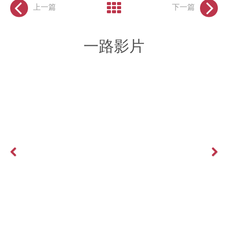
上一篇
下一篇
一路影片
Previous
Next
給客戶一個向你買東西的理由 黃震宇網路業務行銷小胖老師
More >