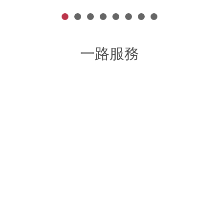
一路服務
網路行銷整合規劃
企業行銷文案撰寫
B2B / B2C
Copywriting