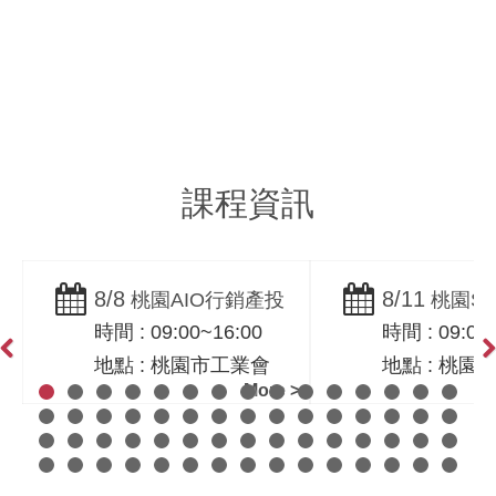
SEO搜尋優化服務
社群行銷與內容經
Search Engine
營
Optimization
Facebook /
Instagram
課程資訊
8/8
8/11
桃園AIO行銷產投
桃園S
時間 : 09:00~16:00
時間 : 09:00
課程！ AIO × SEO 實
SEO革命：A
地點 : 桃園市工業會
地點 : 桃園
戰｜桃園市工業會-黃
GEO網路行
Previous
Ne
More >
震宇老師親授
｜一路科技