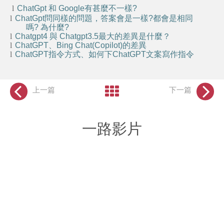
l
ChatGpt
和
Google
有甚麼不一樣
?
l
ChatGpt
問同樣的問題，答案會是一樣
?
都會是相同
嗎
?
為什麼
?
l
Chatgpt4
與
Chatgpt3.5
最大的差異是什麼？
l
ChatGPT
、
Bing Chat(Copilot)
的差異
l
ChatGPT
指令方式、如何下
ChatGPT
文案寫作指令
上一篇
下一篇
一路影片