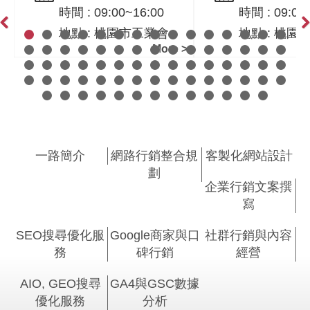
時間 : 09:00~16:00
時間 : 09:00
課程！ AIO × SEO 實
麼開始？從
地點 : 桃園市工業會
地點 : 桃園
戰｜桃園市工業會-黃
群、SEO到
Previous
Ne
More >
震宇老師親授
確策略順序｜
行銷課程紀
一路簡介
網路行銷整合規
客製化網站設計
劃
企業行銷文案撰
寫
SEO搜尋優化服
Google商家與口
社群行銷與內容
務
碑行銷
經營
AIO, GEO搜尋
GA4與GSC數據
優化服務
分析