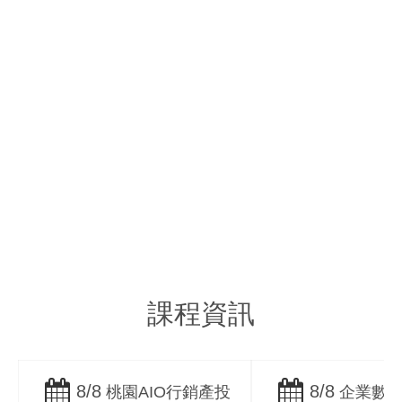
B2B / B2C
B2B/B2C
企業行銷文案撰寫
SEO搜尋優化服務
Copywriting
Search Engine
Optimization
課程資訊
8/8
8/8
桃園AIO行銷產投
企業數位