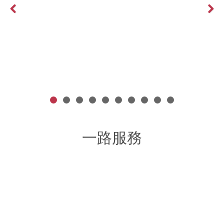
Previous
Next
文案怎麼寫？有甚麼內容可以寫？FaceBook文案技巧報你知！
More >
一路服務
網路行銷整合規劃
客製化網站設計