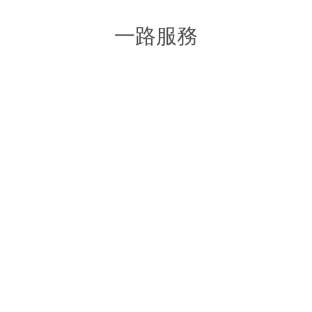
一路服務
網路行銷整合規劃
客製化網站設計
B2B / B2C
B2B/B2C
企業行銷文案撰寫
SEO搜尋優化服務