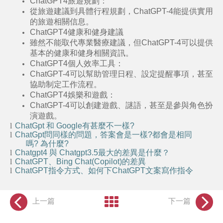
ChatGPT4旅遊規劃
：
從旅遊建議到具體行程規劃，ChatGPT-4能提供實用
的旅遊相關信息。
ChatGPT4健康和健身建議
雖然不能取代專業醫療建議，但ChatGPT-4可以提供
基本的健康和健身相關資訊。
ChatGPT4個人效率工具
：
ChatGPT-4可以幫助管理日程、設定提醒事項，甚至
協助制定工作流程。
ChatGPT4娛樂和遊戲
：
C
hatGPT-4
可以創建遊戲、謎語，甚至是參與角色扮
演遊戲。
l
ChatGpt
和
Google
有甚麼不一樣
?
l
ChatGpt
問同樣的問題，答案會是一樣
?
都會是相同
嗎
?
為什麼
?
l
Chatgpt4
與
Chatgpt3.5
最大的差異是什麼？
l
ChatGPT
、
Bing Chat(Copilot)
的差異
l
ChatGPT
指令方式、如何下
ChatGPT
文案寫作指令
上一篇
下一篇