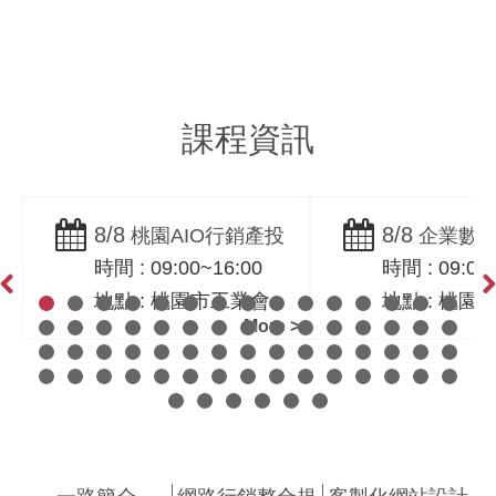
Copywriting
Search Engine
Optimization
課程資訊
8/8
8/8
桃園AIO行銷產投
企業數位
時間 : 09:00~16:00
時間 : 09:00
課程！ AIO × SEO 實
麼開始？從
地點 : 桃園市工業會
地點 : 桃園
戰｜桃園市工業會-黃
群、SEO到
Previous
Ne
More >
震宇老師親授
確策略順序｜
行銷課程紀