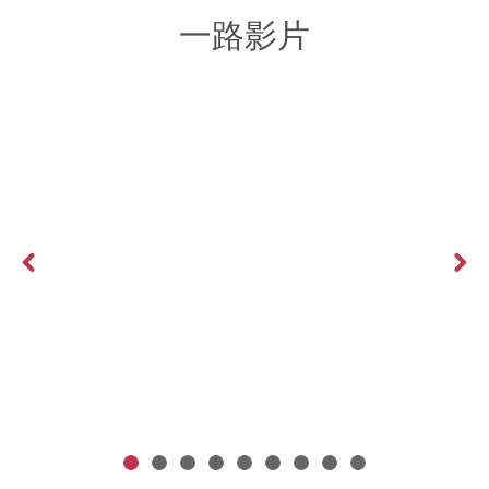
一路影片
Previous
Next
網頁需要設置多國語言嗎？利弊分析全部告訴你
More >