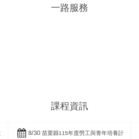
一路服務
企業行銷文案撰寫
Google商家與
Copywriting
行銷
WOM
課程資訊
8/30
位
苗栗縣115年度勞工與青年培養計