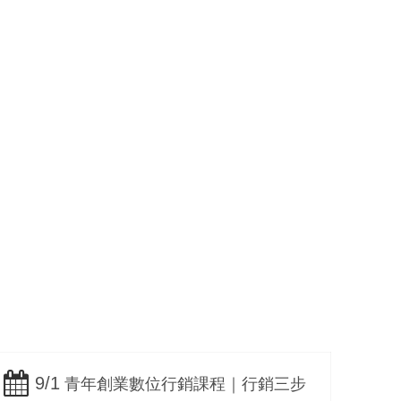
口碑
社群行銷與內容經
營
Facebook /
Instagram
9/1
9
青年創業數位行銷課程｜行銷三步