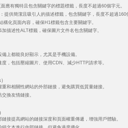
頁面應有獨特且包含關鍵字的標題標籤，長度不超過
60
個字元。
：提供簡潔且吸引人的描述標籤，包含關鍵字，長度不超過
160
結構化頁面內容，確保
H1
標籤包含主要關鍵字。
添加描述性
ALT
標籤，確保圖片文件名包含關鍵字。
設備上都能良好顯示，尤其是手機設備。
速度，包括壓縮圖片、使用
CDN
、減少
HTTP
請求等。
s
）
權重和相關性網站的外部鏈接，避免購買低質量鏈接。
站交換友情鏈接。
）
部鏈接提高網站的鏈接深度和頁面權重傳遞，增強用戶體驗。
的錨文本進行內部鏈接，但避免過度優化。