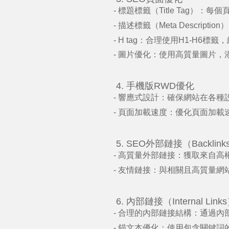
-
標題標籤（
Title Tag
）：每個
-
描述標籤（
Meta Description
）
- H tag
：合理使用
H1-H6
標籤，
-
圖片優化：使用高質量圖片，
4.
手機版
RWD
優化
-
響應式設計：確保網站在各種
-
頁面加載速度：優化頁面加載
5. SEO
外部鏈接（
Backlink
-
高質量外部鏈接：獲取來自高
-
友情鏈接：與相關且高質量網
6.
內部鏈接（
Internal Links
-
合理的內部鏈接結構：通過內
-
錨文本優化：使用包含關鍵詞