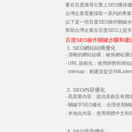
要在百度搜尋引擎上
SEO
獲得優
台灣企業需要採取一系列的專業
以下是一些百度
SEO
操作關鍵步
幫助台灣企業在百度
SEO
上提升
百度
SEO
操作關鍵步驟和建
1. SEO
網站結構優化
-
清晰的網站結構：確保網站層
- URL
規範化：使用靜態和簡短
- sitemap
：創建並提交
XMLsite
2. SEO
內容優化
-
高質量內容：提供原創且有價
-
關鍵字
SEO
優化：合理使用關
-
本地化內容：使用簡體中文和
3. SEO
頁面優化