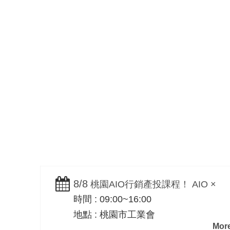
網路行銷整合規劃
B2B / B2C
8/8
桃園AIO行銷產投課程！ AIO ×
時間 : 09:00~16:00
SEO 實戰｜桃園市工業會-黃震宇老師
地點 : 桃園市工業會
親授
More