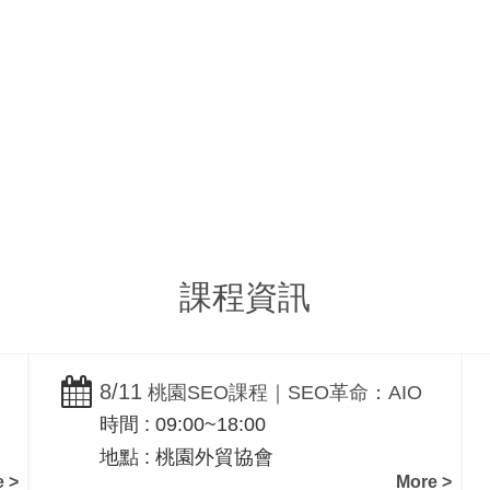
企業行銷文案撰寫
SEO搜尋優化
Copywriting
Search Engin
Optimization
課程資訊
8/11
桃園SEO課程｜SEO革命：AIO
時間 : 09:00~18:00
與GEO網路行銷實戰班｜一路科技黃震
地點 : 桃園外貿協會
宇
 >
More >