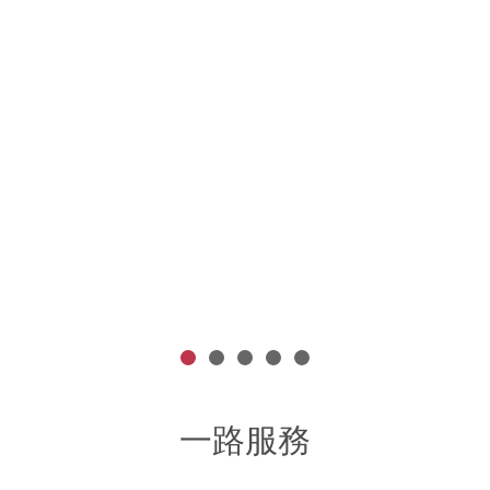
黃震宇 透過Google analytics數據提升網路詢價率
More >
Mo
一路服務