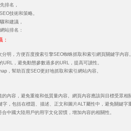
先排名，
SEO
技術和策略。
驟和建議，
網站排名：
議：
次分明，方便百度搜索引擎
SEO
蜘蛛抓取和索引網頁關鍵字內容
的
URL
，避免動態參數過多的
URL
，提高可讀性。
map
，幫助百度
SEO
更好地抓取和索引網站內容。
值的內容，避免重複和低質量內容。網頁內容應該與目標受眾相
鍵字，包括在標題、描述、正文和圖片
ALT
屬性中，避免關鍵字
符合中國大陸用戶的用字文化習慣，增加內容的相關性。