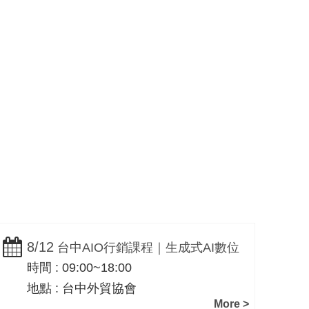
服務
社群行銷與內容經
e
營
Facebook /
Instagram
8/12
8
台中AIO行銷課程｜生成式AI數位
時間 : 09:00~18:00
時
行銷操作實戰｜外貿協會台中辦事處・
地點 : 台中外貿協會
一路科技黃震宇
More >