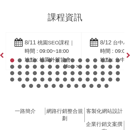
課程資訊
8/11
8/12
桃園SEO課程｜
台中AI
時間 : 09:00~18:00
時間 : 09:00
SEO革命：AIO與
程｜生成式A
地點 : 桃園外貿協會
地點 : 台中
GEO網路行銷實戰班
銷操作實戰
Previous
Ne
More >
｜一路科技黃震宇
會台中辦事
科技黃震宇
一路簡介
網路行銷整合規
客製化網站設計
劃
企業行銷文案撰