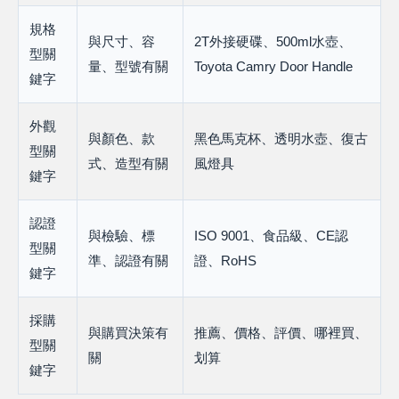
規格
與尺寸、容
2T外接硬碟、500ml水壺、
型關
量、型號有關
Toyota Camry Door Handle
鍵字
外觀
與顏色、款
黑色馬克杯、透明水壺、復古
型關
式、造型有關
風燈具
鍵字
認證
與檢驗、標
ISO 9001、食品級、CE認
型關
準、認證有關
證、RoHS
鍵字
採購
與購買決策有
推薦、價格、評價、哪裡買、
型關
關
划算
鍵字