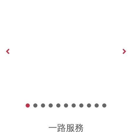
Previous
Next
文案怎麼寫？有甚麼內容可以寫？FaceBook文案技巧報你知！
More >
一路服務