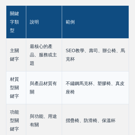
關鍵
字類
說明
範例
型
最核心的產
主關
SEO教學、壽司、辦公椅、馬
品、服務或主
鍵字
克杯
題
材質
與產品材質有
不鏽鋼馬克杯、塑膠椅、真皮
型關
關
座椅
鍵字
功能
與功能、用途
型關
摺疊椅、防滑椅、保溫杯
有關
鍵字