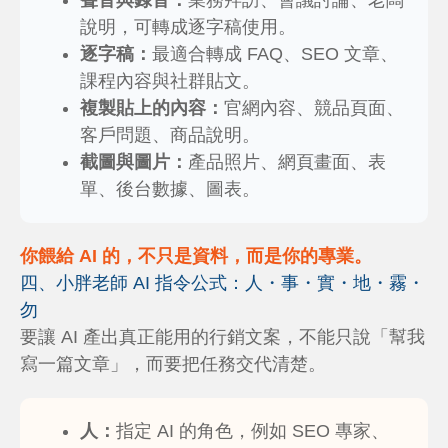
聲音與錄音：
業務拜訪、會議討論、老闆
說明，可轉成逐字稿使用。
逐字稿：
最適合轉成 FAQ、SEO 文章、
課程內容與社群貼文。
複製貼上的內容：
官網內容、競品頁面、
客戶問題、商品說明。
截圖與圖片：
產品照片、網頁畫面、表
單、後台數據、圖表。
你餵給 AI 的，不只是資料，而是你的專業。
四、小胖老師 AI 指令公式：人・事・實・地・霧・
勿
要讓 AI 產出真正能用的行銷文案，不能只說「幫我
寫一篇文章」，而要把任務交代清楚。
人：
指定 AI 的角色，例如 SEO 專家、