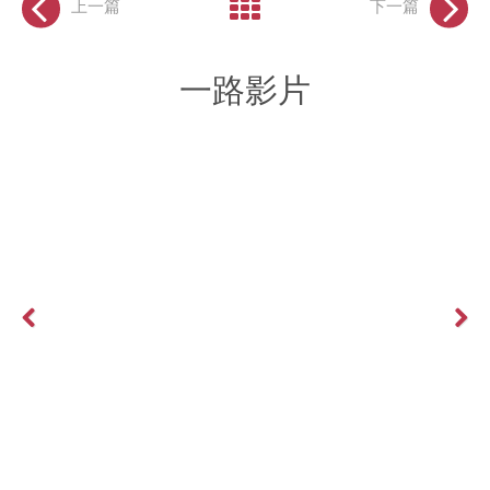
上一篇
下一篇
一路影片
Previous
Next
文案怎麼寫？有甚麼內容可以寫？FaceBook文案技巧報你知！
More >