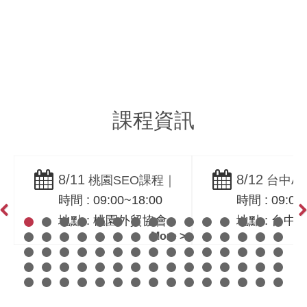
企業行銷文案撰寫
SEO搜尋優化服務
Copywriting
Search Engine
Optimization
課程資訊
8/11
8/12
桃園SEO課程｜
台中AI
時間 : 09:00~18:00
時間 : 09:00
SEO革命：AIO與
程｜生成式A
地點 : 桃園外貿協會
地點 : 台中
GEO網路行銷實戰班
銷操作實戰
Previous
Ne
More >
｜一路科技黃震宇
會台中辦事
科技黃震宇