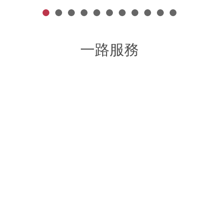
一路服務
網路行銷整合規劃
客製化網站設計
B2B / B2C
B2B/B2C