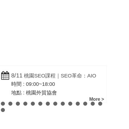
寫
SEO搜尋優化服務
Search Engine
Optimization
8/11
8
桃園SEO課程｜SEO革命：AIO
時間 : 09:00~18:00
時
與GEO網路行銷實戰班｜一路科技黃震
地點 : 桃園外貿協會
宇
More >