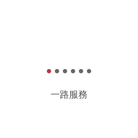
給客戶一個向你買東西的理由 黃震宇網路業務行銷小胖老師
More >
Mo
一路服務