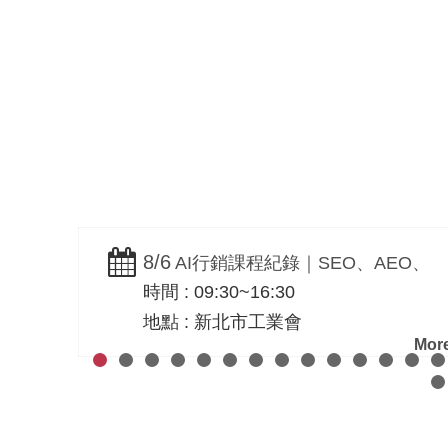
網路行銷整合規劃
B2B / B2C
8/6
AI行銷課程紀錄｜SEO、AEO、
時間 : 09:30~16:30
GEO與需求方思維實戰－黃震宇
地點 : 新北市工業會
More