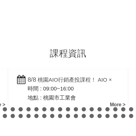
客製化網站設計
企業行銷文案撰
B2B/B2C
Copywriting
課程資訊
8/8
桃園AIO行銷產投課程！ AIO ×
時間 : 09:00~16:00
SEO 實戰｜桃園市工業會-黃震宇老師
地點 : 桃園市工業會
親授
 >
More >