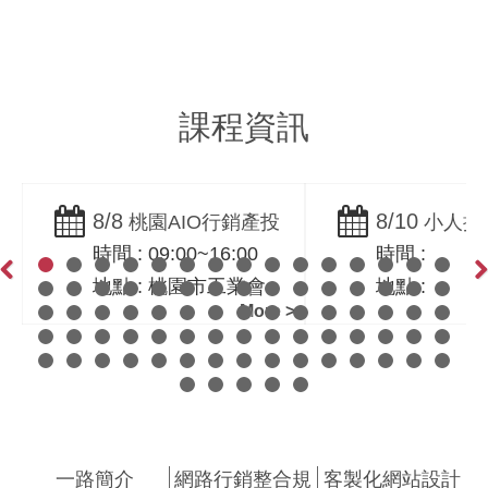
Optimization
課程資訊
8/8
8/10
桃園AIO行銷產投
小人提
時間 : 09:00~16:00
時間 :
課程！ AIO × SEO 實
_台中業務
地點 : 桃園市工業會
地點 :
戰｜桃園市工業會-黃
議價實務_
Previous
Ne
More >
震宇老師親授
業
一路簡介
網路行銷整合規
客製化網站設計