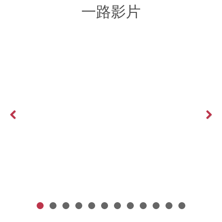
一路影片
Previous
Next
文案怎麼寫？有甚麼內容可以寫？FaceBook文案技巧報你知！
More >