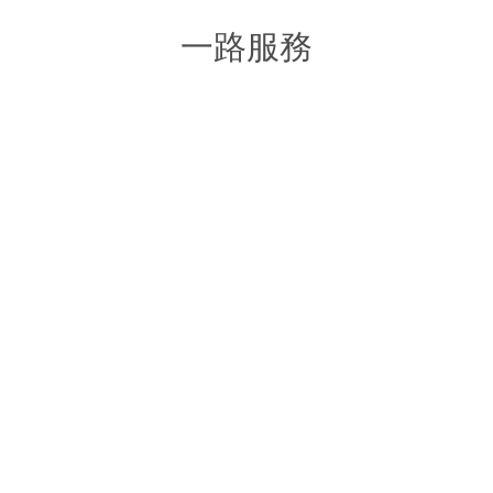
一路服務
網路行銷整合規劃
客製化網站設計
B2B / B2C
B2B/B2C
企業行銷文案撰寫
SEO搜尋優化服務
Copywriting
Search Engine