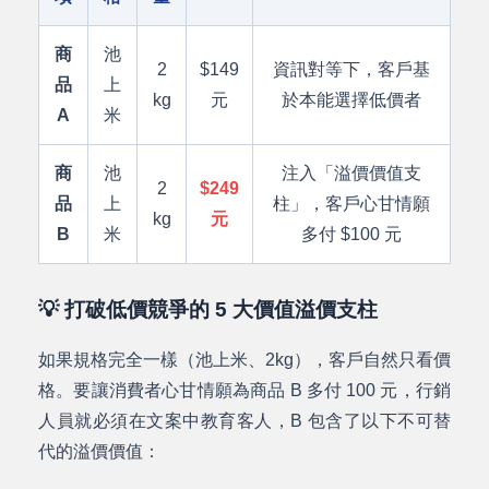
商
池
2
$149
資訊對等下，客戶基
品
上
kg
元
於本能選擇低價者
A
米
商
池
注入「溢價價值支
2
$249
品
上
柱」，客戶心甘情願
kg
元
B
米
多付 $100 元
💡 打破低價競爭的 5 大價值溢價支柱
如果規格完全一樣（池上米、2kg），客戶自然只看價
格。要讓消費者心甘情願為商品 B 多付 100 元，行銷
人員就必須在文案中教育客人，B 包含了以下不可替
代的溢價價值：