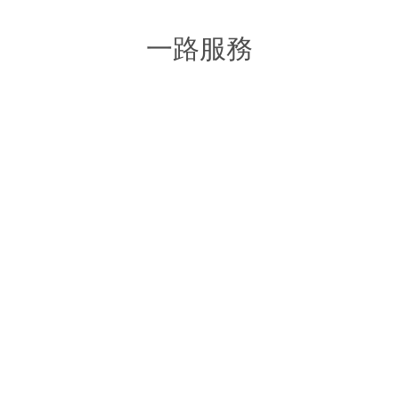
一路服務
網路行銷整合規劃
企業行銷文案撰寫
B2B / B2C
Copywriting
SEO搜尋優化服務
Google商家與口碑