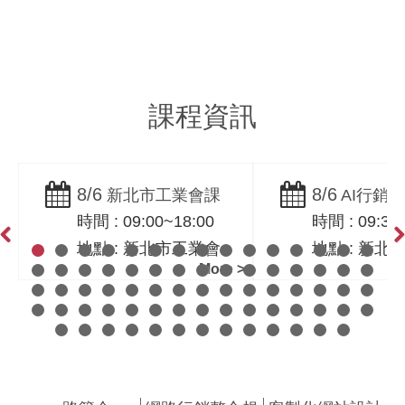
Search Engine
行銷
Optimization
WOM
課程資訊
8/6
8/6
新北市工業會課
AI行銷
時間 : 09:00~18:00
時間 : 09:30
程｜陌生業務開發擺
SEO、AEO
地點 : 新北市工業會
地點 : 新北
脫價格競爭竅門｜一
需求方思維
Previous
Ne
More >
路科技黃震宇
震宇