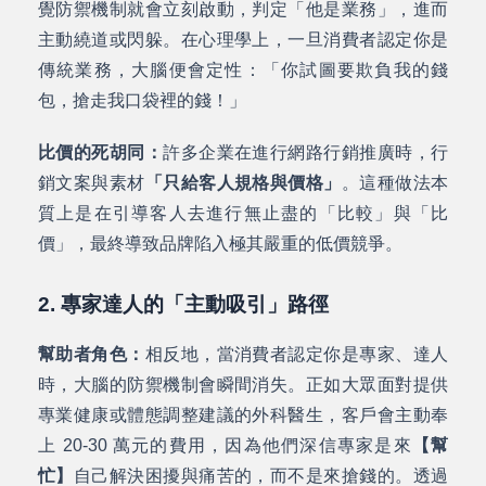
覺防禦機制就會立刻啟動，判定「他是業務」，進而
主動繞道或閃躲。在心理學上，一旦消費者認定你是
傳統業務，大腦便會定性：
「你試圖要欺負我的錢
包，搶走我口袋裡的錢！」
比價的死胡同：
許多企業在進行網路行銷推廣時，行
銷文案與素材
「只給客人規格與價格」
。這種做法本
質上是在引導客人去進行無止盡的「比較」與「比
價」，最終導致品牌陷入極其嚴重的低價競爭。
2. 專家達人的「主動吸引」路徑
幫助者角色：
相反地，當消費者認定你是專家、達人
時，大腦的防禦機制會瞬間消失。正如大眾面對提供
專業健康或體態調整建議的外科醫生，客戶會主動奉
上 20-30 萬元的費用，因為他們深信專家是來
【幫
忙】
自己解決困擾與痛苦的，而不是來搶錢的。透過