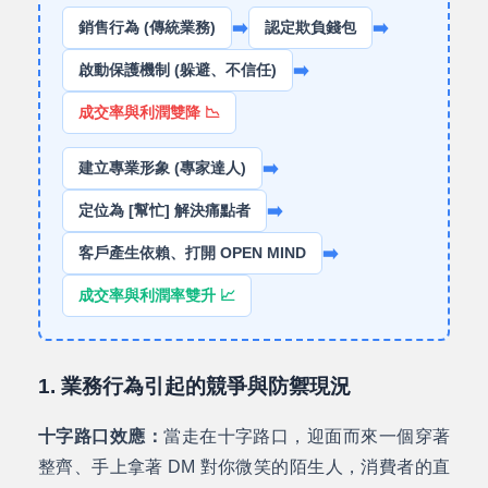
➡️
➡️
銷售行為 (傳統業務)
認定欺負錢包
➡️
啟動保護機制 (躲避、不信任)
成交率與利潤雙降 📉
➡️
建立專業形象 (專家達人)
➡️
定位為 [幫忙] 解決痛點者
➡️
客戶產生依賴、打開 OPEN MIND
成交率與利潤率雙升 📈
1. 業務行為引起的競爭與防禦現況
十字路口效應：
當走在十字路口，迎面而來一個穿著
整齊、手上拿著 DM 對你微笑的陌生人，消費者的直