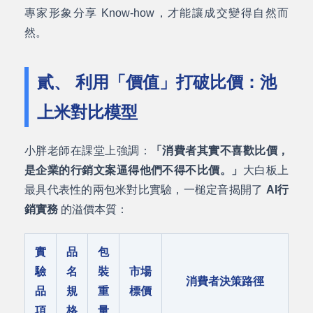
專家形象分享 Know-how，才能讓成交變得自然而
然。
貳、 利用「價值」打破比價：池
上米對比模型
小胖老師在課堂上強調：
「消費者其實不喜歡比價，
是企業的行銷文案逼得他們不得不比價。」
大白板上
最具代表性的兩包米對比實驗，一槌定音揭開了
AI行
銷實務
的溢價本質：
實
品
包
驗
名
裝
市場
消費者決策路徑
品
規
重
標價
項
格
量