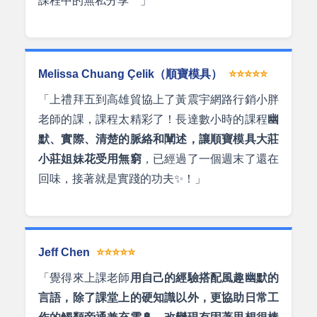
課程中的無私分享^^」
Melissa Chuang Çelik（順寶模具）
⭐⭐⭐⭐⭐
「上禮拜五到高雄貿協上了黃震宇網路行銷小胖
老師的課，課程太精彩了！長達數小時的課程
幽
默、實際、清楚的脈絡和闡述，讓順寶模具大莊
小莊姐妹花受用無窮
，已經過了一個週末了還在
回味，接著就是實踐的功夫✨！」
Jeff Chen
⭐⭐⭐⭐⭐
「覺得來上課老師
用自己的經驗搭配風趣幽默的
言語，除了課堂上的硬知識以外，更協助日常工