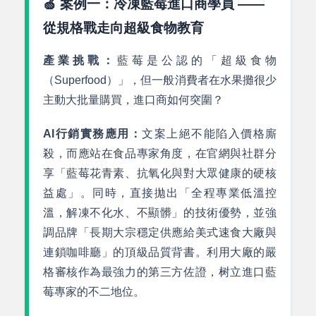
🍏 案例一：冷凍藍莓進口商學員 ——
從規格戰走向超級食物教育
產業挑戰：
藍莓是公認的「超級食物
（Superfood）」，但一般消費者在水果攤很少
主動大批量購買，進口商如何突圍？
AI行銷實務應用：
文案上絕不能陷入價格廝
殺，而應站在食品專家角度，在官網與社群分
享「藍莓花青素、抗氧化與對大眾健康的硬核
益處」。同時，直接拋出「全程專業低溫控
溫，解凍不化水、不顯髒」的技術優勢，並強
調品牌「長期大宗穩定供應給美式速食大廠與
連鎖咖啡廳」的頂級品質背書。利用大廠的嚴
格審核作為最強力的第三方佐證，树立進口藍
莓專家的不二地位。