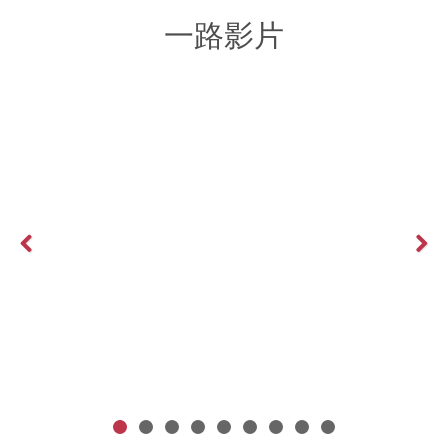
一路影片
Previous
Next
客戶想要的不是第一名？給客戶一個理由跟你買東西！
More >