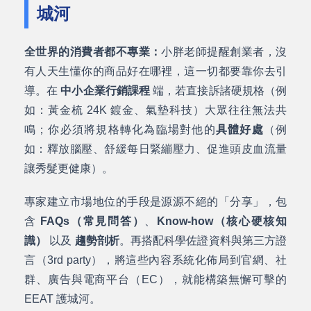
城河
全世界的消費者都不專業：
小胖老師提醒創業者，沒
有人天生懂你的商品好在哪裡，這一切都要靠你去引
導。在
中小企業行銷課程
端，若直接訴諸硬規格（例
如：黃金梳 24K 鍍金、氣墊科技）大眾往往無法共
鳴；你必須將規格轉化為臨場對他的
具體好處
（例
如：釋放腦壓、舒緩每日緊繃壓力、促進頭皮血流量
讓秀髮更健康）。
專家建立市場地位的手段是源源不絕的「分享」，包
含
FAQs（常見問答）
、
Know-how（核心硬核知
識）
以及
趨勢剖析
。再搭配科學佐證資料與第三方證
言（3rd party），將這些內容系統化佈局到官網、社
群、廣告與電商平台（EC），就能構築無懈可擊的
EEAT 護城河。